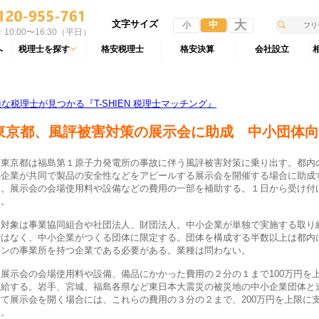
文字サイズ
大
中
小
10:00〜16:30（平日）
へ
税理士を探す
格安税理士
格安決算
会社設立
税理士が見つかる『T-SHIEN 税理士マッチング』
東京都、風評被害対策の展示会に助成 中小団体向
東京都は福島第１原子力発電所の事故に伴う風評被害対策に乗り出す。都内
小企業が共同で製品の安全性などをアピールする展示会を開催する場合に助成
る。展示会の会場使用料や設備などの費用の一部を補助する。１日から受け付
る。
対象は事業協同組合や社団法人、財団法人。中小企業が単独で実施する取り
ではなく、中小企業がつくる団体に限定する。団体を構成する半数以上は都内
ーンの事業所を持つ企業である必要がある。業種は問わない。
展示会の会場使用料や設備、備品にかかった費用の２分の１まで100万円を
支給する。岩手、宮城、福島各県など東日本大震災の被災地の中小企業団体と
して展示会を開く場合には、これらの費用の３分の２まで、200万円を上限に
る。