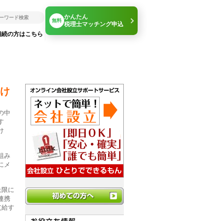
かんたん
無料
税理士マッチング申込
相続の方はこちら
け
の中
す
け
組み
にメ
上限に
連携
支給す