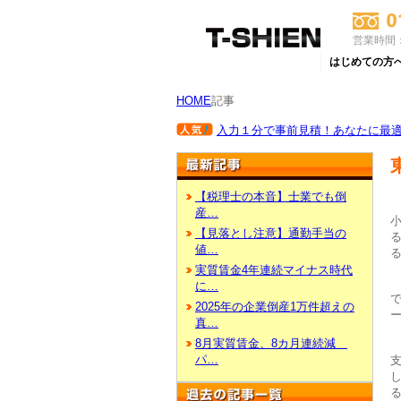
営業時間：
はじめての方
HOME
記事
入力１分で事前見積！あなたに最適な
【税理士の本音】士業でも倒
産…
【見落とし注意】通勤手当の
値…
実質賃金4年連続マイナス時代
に…
2025年の企業倒産1万件超えの
真…
8月実質賃金、8カ月連続減
パ…