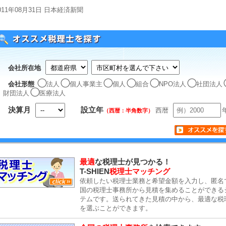
011年08月31日 日本経済新聞
会社所在地
会社形態
法人
個人事業主
個人
組合
NPO法人
社団法人
財団法人
医療法人
決算月
設立年
西暦
（西暦：半角数字）
最適
な税理士が見つかる！
T-SHIEN
税理士マッチング
依頼したい税理士業務と希望金額を入力し、匿名
国の税理士事務所から見積を集めることができる
テムです。送られてきた見積の中から、最適な税
を選ぶことができます。