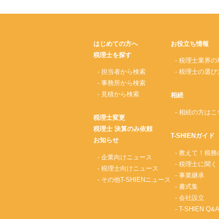
はじめての方へ
お役立ち情報
税理士を探す
- 税理士業界の
- 担当者から検索
- 税理士の選び
- 事務所から検索
- 見積から検索
相続
- 相続の方はこ
税理士変更
税理士 決算のみ依頼
T-SHIENガイド
お知らせ
- 教えて！税
- 企業向けニュース
- 税理士に聞く
- 税理士向けニュース
- 事業継承
- その他T-SHIENニュース
- 書式集
- 会社設立
- T-SHIEN Q&