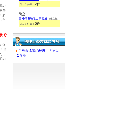
7件
口コミ件数：
国の
事務
5位
くあ
三神拓也税理士事務所
（東京都）
した
5件
口コミ件数：
索で
でき
てくれ
ご登録希望の税理士の方は
たこ
こちら
契約