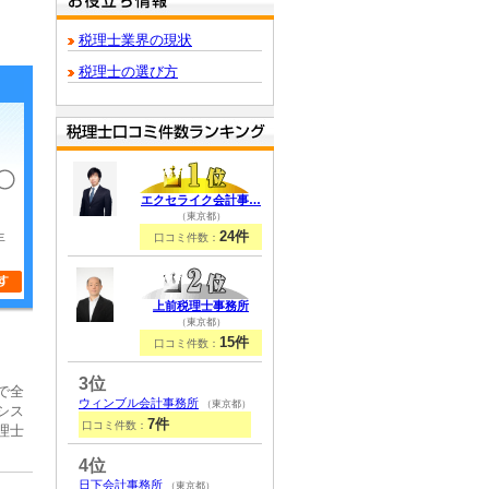
税理士業界の現状
税理士の選び方
エクセライク会計事…
（東京都）
24件
年
口コミ件数：
上前税理士事務所
（東京都）
15件
口コミ件数：
3位
で全
ウィンブル会計事務所
（東京都）
シス
7件
口コミ件数：
理士
4位
日下会計事務所
（東京都）