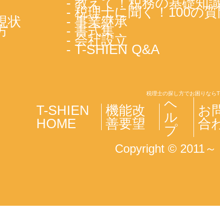
- 教えて！税務の基礎知
- 税理士に聞く！100の質
現状
- 事業継承
方
- 書式集
- 会社設立
- T-SHIEN Q&A
税理士の探し方でお困りならT
ヘ
T-SHIEN
機能改
お
ル
HOME
善要望
合
プ
Copyright © 2011～ T