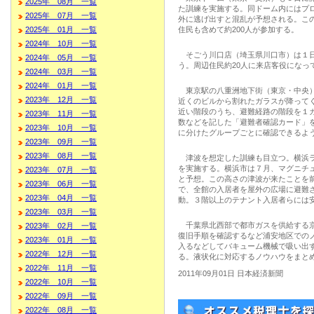
2025年 08月 一覧
た訓練を実施する。同ドーム内にはプ
2025年 07月 一覧
外に逃げ出すと混乱が予想される。こ
住民も含めて約200人が参加する。
2025年 01月 一覧
2024年 10月 一覧
そごう川口店（埼玉県川口市）は１日
2024年 05月 一覧
う。周辺住民約20人に来店客役になっ
2024年 03月 一覧
2024年 01月 一覧
東京駅の八重洲地下街（東京・中央）で
2023年 12月 一覧
近くのビルから割れたガラスが降ってく
近い階段のうち、避難経路の階段を１
2023年 11月 一覧
数などを記した「避難者確認カード」
2023年 10月 一覧
に分けたグループごとに確認できるよ
2023年 09月 一覧
2023年 08月 一覧
津波を想定した訓練も目立つ。横浜ラ
を実施する。横浜市は７月、マグニチュ
2023年 07月 一覧
と予想。この高さの津波が来たことを
2023年 06月 一覧
で、全館の入居者を屋外の広場に避難
2023年 04月 一覧
動。３階以上のテナント入居者らには
2023年 03月 一覧
千葉県北西部で都市ガスを供給する京
2023年 02月 一覧
復旧手順を確認するなど浦安地区での
2023年 01月 一覧
入るなどしてバキューム機械で吸い出
2022年 12月 一覧
る。液状化に対応するノウハウをまと
2022年 11月 一覧
2011年09月01日 日本経済新聞
2022年 10月 一覧
2022年 09月 一覧
2022年 08月 一覧