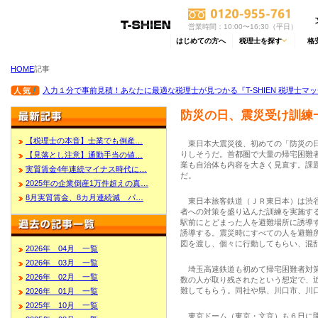
営業時間：10:00〜16:30（平日）
はじめての方へ
税理士を探す
格
HOME
記事
入力１分で事前見積！あなたに最適な税理士が見つかる『T-SHIEN 税理士マ
防災の日、震災受け訓練
【税理士の本音】士業でも倒産…
東日本大震災後、初めての「防災の日
りしそうだ。首都圏で大量の帰宅困難
【見落とし注意】通勤手当の値…
業も自治体も内容を大きく見直す。課
実質賃金4年連続マイナス時代に…
だ。
2025年の企業倒産1万件超えの真…
8月実質賃金、8カ月連続減 パ…
東日本旅客鉄道（ＪＲ東日本）は渋谷
者への対策を盛り込んだ訓練を実施す
駅前にとどまった人を避難場所に誘導す
誘導する。震災時にすべての人を避難
図を渡し、個々に行動してもらい、混
2026年 04月 一覧
2026年 03月 一覧
埼玉高速鉄道も初めて帰宅困難者対策
2026年 02月 一覧
数の人が取り残されたという想定で、近
難してもらう。同社や県、川口市、川口
2026年 01月 一覧
2025年 10月 一覧
東京ドーム（東京・文京）も６日に開