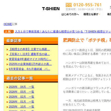
営業時間：10:00〜16:30（平日）
はじめての方へ
税理士を探す
格
HOME
記事
入力１分で事前見積！あなたに最適な税理士が見つかる『T-SHIEN 税理士マ
肥満防止で「ポテチ税」
【税理士の本音】士業でも倒産…
ハンガリー政府は１日、国民の肥満防
特に高い食品に課税する通称「ポテト
【見落とし注意】通勤手当の値…
実質賃金4年連続マイナス時代に…
ハンガリーは財政再建を進めており、政
2025年の企業倒産1万件超えの真…
を見込んでいるという。
8月実質賃金、8カ月連続減 パ…
欧米メディアによると、包装された市
税額はポテトチップスが200フォリント
2026年 04月 一覧
ハンガリーの政治家はフランスメディ
を消費者に送りたい」と説明している
2026年 03月 一覧
2026年 02月 一覧
一方、地元経済団体は税導入で国内の
2026年 01月 一覧
があるとしている。
2025年 10月 一覧
2011年09月02日 日本経済新聞