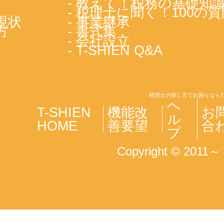
- 教えて！税務の基礎知
- 税理士に聞く！100の質
現状
- 事業継承
方
- 書式集
- 会社設立
- T-SHIEN Q&A
税理士の探し方でお困りならT
ヘ
T-SHIEN
機能改
お
ル
HOME
善要望
合
プ
Copyright © 2011～ T