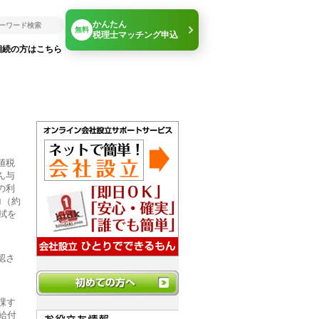
かんたん
無料
税理士マッチング申込
相続の方はこちら
値税
ん与
の利
ロ（約
拭を
認さ
課す
給付