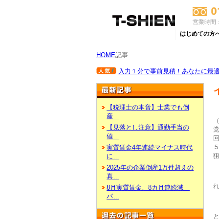
営業時間：
はじめての方
HOME
記事
入力１分で事前見積！あなたに最適な
【税理士の本音】士業でも倒
産…
【見落とし注意】通勤手当の
値…
実質賃金4年連続マイナス時代
に…
2025年の企業倒産1万件超えの
真…
8月実質賃金、8カ月連続減
パ…