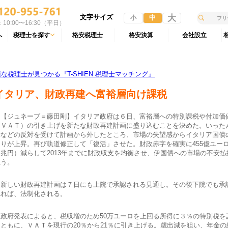
文字サイズ
大
中
小
10:00〜16:30（平日）
へ
税理士を探す
格安税理士
格安決算
会社設立
税理士が見つかる『T-SHIEN 税理士マッチング』
イタリア、財政再建へ富裕層向け課税
【ジュネーブ＝藤田剛】イタリア政府は６日、富裕層への特別課税や付加価
（ＶＡＴ）の引き上げを新たな財政再建計画に盛り込むことを決めた。いった
党などの反対を受けて計画から外したところ、市場の失望感からイタリア国債
回りが上昇。再び軌道修正して「復活」させた。財政赤字を確実に455億ユー
５兆円）減らして2013年までに財政収支を均衡させ、伊国債への市場の不安払
狙う。
新しい財政再建計画は７日にも上院で承認される見通し。その後下院でも承
れれば、法制化される。
政府発表によると、税収増のため50万ユーロを上回る所得に３％の特別税を
とともに、ＶＡＴを現行の20％から21％に引き上げる。歳出減を狙い、年金の