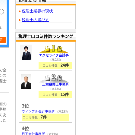
税理士業界の現状
税理士の選び方
年
エクセライク会計事…
（東京都）
24件
口コミ件数：
で全
シス
理士
上前税理士事務所
（東京都）
15件
口コミ件数：
国の
3位
事務
ウィンブル会計事務所
（東京都）
くあ
7件
口コミ件数：
した
4位
日下会計事務所
（東京都）