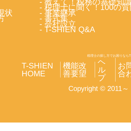
- 教えて！税務の基礎知
- 税理士に聞く！100の質
現状
- 事業継承
方
- 書式集
- 会社設立
- T-SHIEN Q&A
税理士の探し方でお困りならT
ヘ
T-SHIEN
機能改
お
ル
HOME
善要望
合
プ
Copyright © 2011～ T