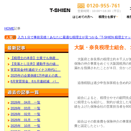
営業時間：10:00〜16:30（平日）
はじめての方へ
税理士を探す
格
HOME
記事
入力１分で事前見積！あなたに最適な税理士が見つかる『T-SHIEN 税理士マ
大阪・奈良税理士組合、
【税理士の本音】士業でも倒産…
大阪府と奈良県の税理士約８千人が加
保険の仲介事業をめぐり大阪国税局の税
【見落とし注意】通勤手当の値…
漏れを指摘されたことが８日、分かっ
実質賃金4年連続マイナス時代に…
2025年の企業倒産1万件超えの真…
8月実質賃金、8カ月連続減 パ…
追徴税額は過少申告加算税を含め約2
組合によると、税理士やその顧問先企
に税理士らを紹介し、契約が成立した
2026年 04月 一覧
績を上げた保険会社の営業担当者を80
2026年 03月 一覧
2026年 02月 一覧
2026年 01月 一覧
組合はその飲食費を保険仲介の事業推
2025年 10月 一覧
費と認定したという。