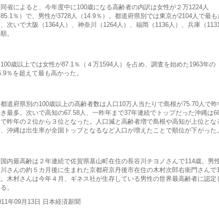
同省によると、今年度中に100歳になる高齢者の内訳は女性が２万1224人
85.1％）で、男性が3728人（14.9％）。都道府県別では東京が2104人で最も
、次いで大阪（1364人）、神奈川（1264人）、福岡（1136人）、兵庫（113
の順。
00歳以上では女性が87.1％（４万1594人）を占め、調査を始めた1963年の
6.9％を超えて最も高かった。
道府県別の100歳以上の高齢者数は人口10万人当たりで島根が75.70人で昨
き最多。次いで高知の67.58人、一昨年まで37年連続でトップだった沖縄は66.
人で昨年の２位から３位となった。人口減と高齢者増で島根や高知が上位とな
方、沖縄は出生率が全国トップとなるなど人口が増えたことで順位が下がった
国内最高齢は２年連続で佐賀県基山町在住の長谷川チヨノさんで114歳。男
谷川さんの約５カ月後に生まれた京都府京丹後市在住の木村次郎右衛門さんで1
歳。木村さんは今年４月、ギネス社が生存している男性の世界最高齢者に認定
いる。
011年09月13日 日本経済新聞