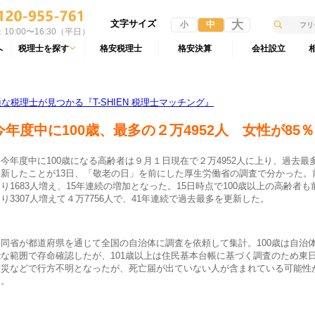
文字サイズ
大
中
小
10:00〜16:30（平日）
へ
税理士を探す
格安税理士
格安決算
会社設立
税理士が見つかる『T-SHIEN 税理士マッチング』
今年度中に100歳、最多の２万4952人 女性が85％
今年度中に100歳になる高齢者は９月１日現在で２万4952人に上り、過去最
更新したことが13日、「敬老の日」を前にした厚生労働省の調査で分かった。
り1683人増え、15年連続の増加となった。15日時点で100歳以上の高齢者も
り3307人増えて４万7756人で、41年連続で過去最多を更新した。
同省が都道府県を通じて全国の自治体に調査を依頼して集計。100歳は自治
能な範囲で存命確認したが、101歳以上は住民基本台帳に基づく調査のため東
震災などで行方不明となったが、死亡届が出ていない人が含まれている可能性
る。