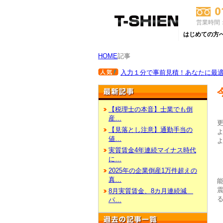
営業時間：
はじめての方
HOME
記事
入力１分で事前見積！あなたに最適な
【税理士の本音】士業でも倒
産…
【見落とし注意】通勤手当の
よ
値…
よ
実質賃金4年連続マイナス時代
に…
2025年の企業倒産1万件超えの
真…
8月実質賃金、8カ月連続減
パ…