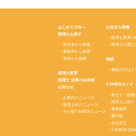
はじめての方へ
お役立ち情報
税理士を探す
- 税理士業界の
- 担当者から検索
- 税理士の選び
- 事務所から検索
- 見積から検索
相続
- 相続の方はこ
税理士変更
税理士 決算のみ依頼
T-SHIENガイド
お知らせ
- 教えて！税
- 企業向けニュース
- 税理士に聞く
- 税理士向けニュース
- 事業継承
- その他T-SHIENニュース
- 書式集
- 会社設立
- T-SHIEN Q&