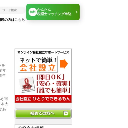
かんたん
無料
税理士マッチング申込
相続の方はこちら
多を
前年
前年
体が可
日本大
があ