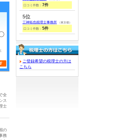
7件
口コミ件数：
5位
三神拓也税理士事務所
（東京都）
5件
口コミ件数：
年
ご登録希望の税理士の方は
こちら
で全
シス
理士
国の
事務