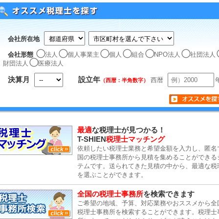
会社所在地
会社形態
法人
個人事業主
個人
組合
NPO法人
社団法人
財団法人
医療法人
決算月
設立年
西暦
（西暦：半角数字）
最適
な税理士が見つかる！
T-SHIEN
税理士マッチング
依頼したい税理士業務と希望金額を入力し、匿名
国の税理士事務所から見積を集めることができる
テムです。送られてきた見積の中から、最適な税
を選ぶことができます。
全国の税理士事務所
を検索できます
ご希望の地域、予算、対応業務やおススメから全
税理士事務所を検索することができます。税理士