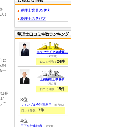
多
税理士業界の現状
1人）
税理士の選び方
エクセライク会計事…
（東京都）
年に
24件
口コミ件数：
04
る一
。
上前税理士事務所
（東京都）
15件
口コミ件数：
性は長
14
3位
して
ウィンブル会計事務所
（東京都）
7件
口コミ件数：
4位
日下会計事務所
（東京都）